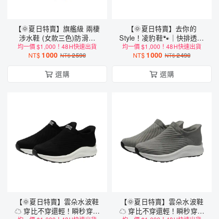
【🌞夏日特賣】旗艦級 兩棲
【🌞夏日特賣】去你的
涉水鞋 (女款三色)防滑抓
Style！凌豹鞋🐾｜快排透氣
均一價 $1,000！48H快速出貨
地、軟彈鞋底、快綁鞋帶
均一價 $1,000！48H快速出貨
X 野獸抓地 X 零感秒穿
1000
1000
NT$
2590
NT$
2490
NT$
NT$
選購
選購
【🌞夏日特賣】雲朵水波鞋
【🌞夏日特賣】雲朵水波鞋
☁ 穿比不穿還輕！瞬秒穿脫
☁ 穿比不穿還輕！瞬秒穿脫