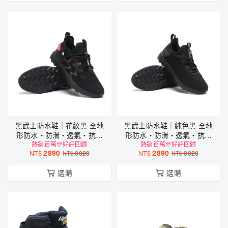
黑武士防水鞋｜花紋黑 全地
黑武士防水鞋｜純色黑 全地
形防水・防滑・透氣・抗污
形防水・防滑・透氣・抗污
熱銷百萬🎊好評回歸
運動鞋
熱銷百萬🎊好評回歸
運動鞋
2890
2890
NT$
3320
NT$
3320
NT$
NT$
選購
選購