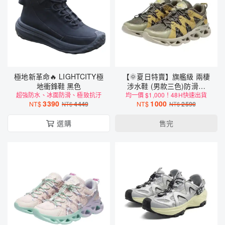
極地新革命🔥 LIGHTCITY極
【🌞夏日特賣】旗艦級 兩棲
地衝鋒鞋 黑色
涉水鞋 (男款三色)防滑抓
超強防水、冰面防滑、極致抗汙
均一價 $1,000！48H快速出貨
地、軟彈鞋底、快綁鞋帶
3390
1000
NT$
4449
NT$
2590
NT$
NT$
選購
售完