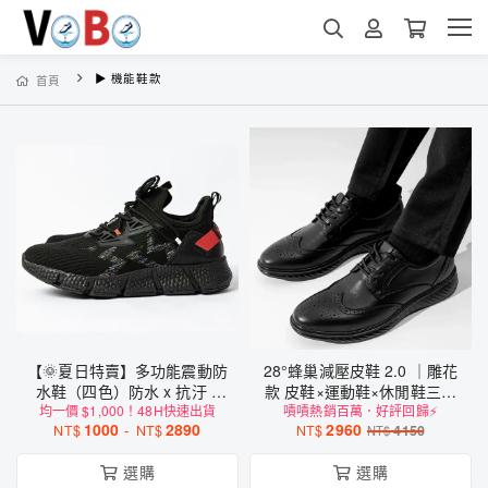
▶ 機能鞋款
首頁
【🌞夏日特賣】多功能震動防
28°蜂巢減壓皮鞋 2.0 ｜雕花
水鞋（四色）防水 x 抗汙 x
款 皮鞋×運動鞋×休閒鞋三合
均一價 $1,000！48H快速出貨
震動按摩休閒運動鞋
嘖嘖熱銷百萬．好評回歸⚡
一
1000
-
2890
2960
NT$
NT$
NT$
4150
NT$
選購
選購