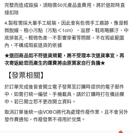
完整而造成毀損，須賠償50元產品盒費用，將於退款時直
接扣除
4.製程需採大量手工組裝，因此會有些微手工痕跡，像是輕
微脫線、極小污點（污點＜1cm）、溢膠、鞋底略髒汙、中
底排氣孔、輕微色差⋯不影響穿著等問題，不在瑕疵範圍
內，不構成瑕疵退貨的依據
★退回商品如不符退貨規範，將不受理本次退貨事宜，再
次寄返給您而產生的運費將由原買家自行負擔★
【發票相關】
於訂單完成後皆會開立電子發票至訂購時提供的電子郵件
中，如需打統一編號、手機載具，請於訂購時打在備註欄
中。若已開立恕不更改開立資料。
取消訂單後統一由VOBO將代為處理作廢作業，且不會另外
發作費通知，作廢發票不得用於兌獎。