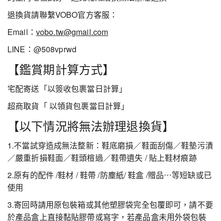
退換貨請聯繫VOBO官方客服：
Email：
vobo.tw@gmail.com
LINE：@508vprwd
【鑑賞期計算方式】
宅配寄送「以簽收包裹當日計算」
超商取貨「 以領貨包裹當日計算」
【以下情況將無法辦理退換貨】
1.不當試穿造成無法整新：鞋底磨損／鞋面刮傷／鞋墊污漬
／嚴重折損鞋面／鞋頭楦過／鞋帶遺失 / 貼上鞋材痕跡
2.原有的配件 /鞋材 / 鞋帶 /防塵紙/ 鞋盒 /贈品⋯等短缺或已
使用
3.寄回時請用原包裝箱或其他塑膠袋完全包覆即可，請不要
於產品盒上直接黏貼膠帶或寫字，若產品盒未用外袋包裝