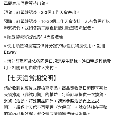
單即表示同意等待出貨。
現貨：訂單確認後，2-3個工作天會寄出。
預購：訂單確認後，10-20個工作天會安排，若有急需可以
聯繫我們，我們會請工廠直接使用順豐物流配送。
※ 順豐物流寄出後約3-4天會送達
※ 使用順豐物流需提供身分證字號(僅供物流使用)、註冊
Ezway
※ 海外訂單可能依各國進口規定產生關稅、進口稅或其他費
用，相關費用由收件人支付。
【七天鑑賞期說明】
請於收到包裹後立即檢查商品，商品簽收當日起即享有七
天猶豫期（非試用期）的權益，每筆訂單提供一次換貨、
退貨（活動、特殊商品除外，請另參照活動頁上之說
明），超過七天恕不再受理（含假日）。試穿時請在平整
的室內地板試穿，避免鞋底磨損無法辦理退換。