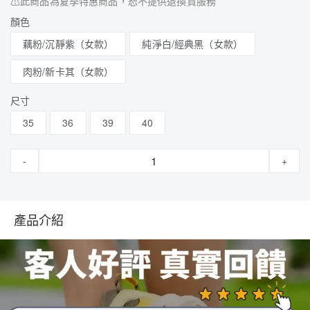
⚠此商品為夏季特惠商品，恕不提供退換貨服務
顏色
藕粉/沉靜紫（女款）
純淨白/經典黑（女款）
肉粉/新卡其（女款）
尺寸
35
36
39
40
-
+
產品介紹