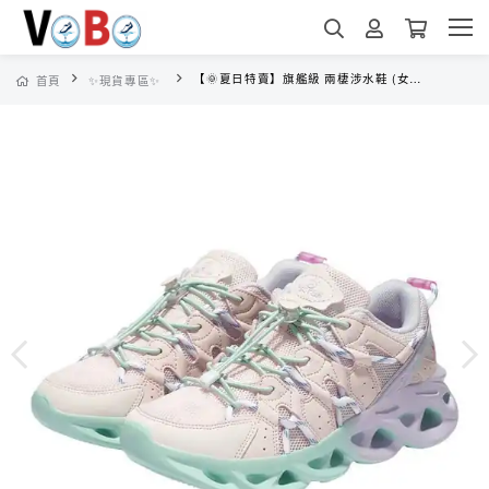
【🌞夏日特賣】旗艦級 兩棲涉水鞋 (女款三色)防滑抓地、軟彈鞋底、快綁鞋帶
首頁
✨現貨專區✨