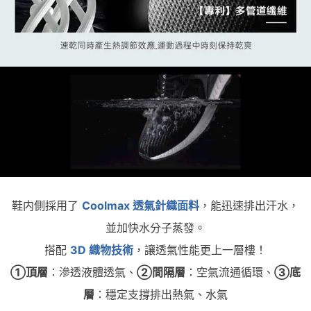
鞋内側採用了
Coolmax 透氣針織面料
，能迅速排出汗水，
並加快水分子蒸發。
搭配
3D 織物技術
，讓透氣性能更上一層樓！
①頂層
：滲透液體透氣、
②間隔層
：空氣流通循環、
③底
層
：穩定支撐排出熱氣、水氣