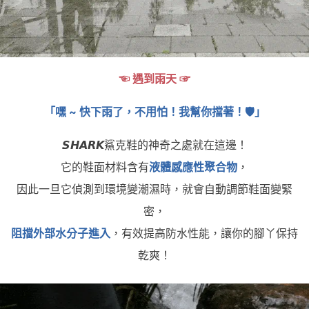
☜ 遇到雨天 ☞
「嘿 ~ 快下雨了，不用怕！我幫你擋著！🛡」
𝙎𝙃𝘼𝙍𝙆鯊克鞋的神奇之處就在這邊！
它的鞋面材料含有
液體感應性聚合物
，
因此一旦它偵測到環境變潮濕時，就會自動調節鞋面變緊
密，
阻擋外部水分子進入
，有效提高防水性能，讓你的腳丫保持
乾爽！