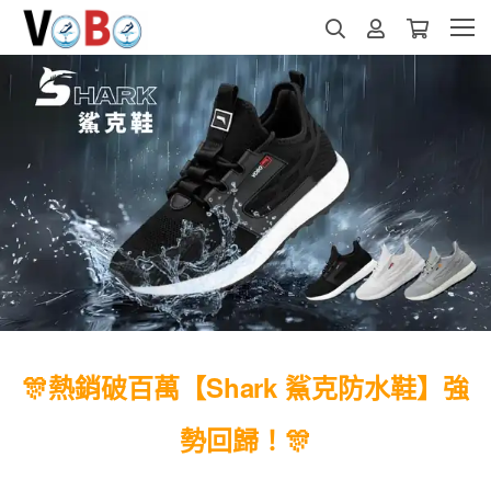
🎊
熱銷破百萬【Shark 鯊克防水鞋】
強
勢回歸！🎊