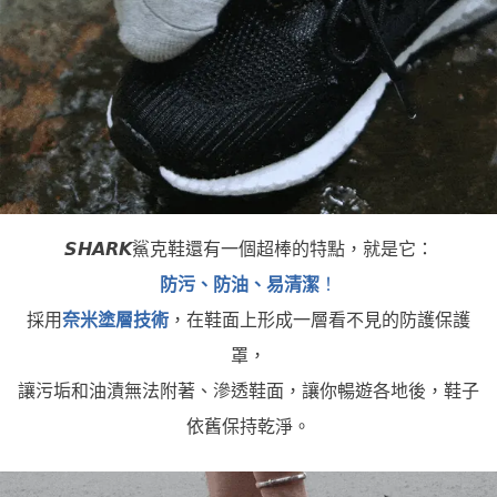
𝙎𝙃𝘼𝙍𝙆鯊克鞋還有一個超棒的特點，就是它：
防污、防油、易清潔
！
採用
奈米塗層技術
，在鞋面上形成一層看不見的防護保護
罩，
讓污垢和油漬無法附著、滲透鞋面，讓你暢遊各地後，鞋子
依舊保持乾淨。