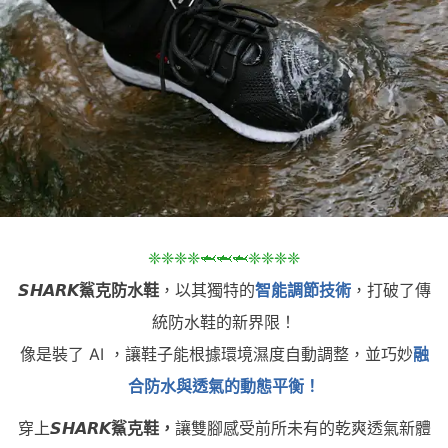
❈❈❈❈🦈🦈🦈❈❈❈❈
𝙎𝙃𝘼𝙍𝙆鯊克防水鞋
，以其獨特的
智能調節技術
，打破了傳
統防水鞋的新界限！
像是裝了 AI ，讓鞋子能根據環境濕度自動調整，並巧妙
融
合防水與透氣的動態平衡！
穿上
𝙎𝙃𝘼𝙍𝙆鯊克鞋，
讓
雙腳感受前所未有的乾爽透氣新體