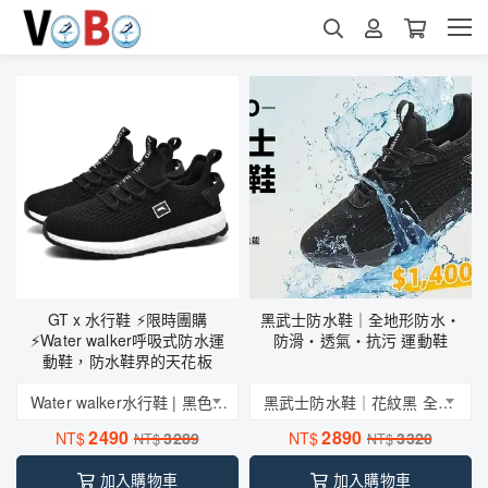
GT x 水行鞋 ⚡限時團購
黑武士防水鞋｜全地形防水・
⚡Water walker呼吸式防水運
防滑・透氣・抗污 運動鞋
動鞋，防水鞋界的天花板
Water walker水行鞋 | 黑色|呼吸式防水運動鞋，舒適透氣、防水防污，打造防水鞋界的天花板
黑武士防水鞋｜花紋黑 全地形防水・防滑・透氣・抗污 運動鞋
2490
2890
NT$
3289
NT$
3320
NT$
NT$
加入購物車
加入購物車