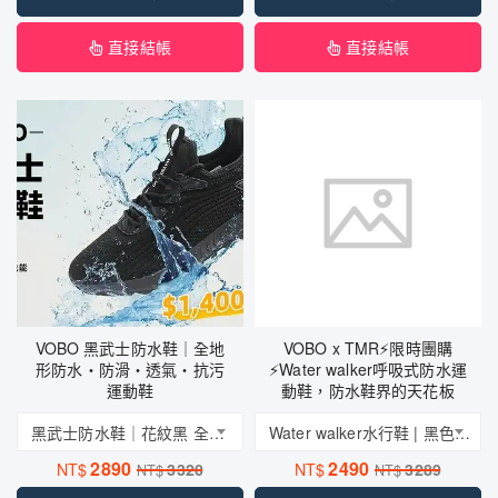
直接結帳
直接結帳
VOBO 黑武士防水鞋｜全地
VOBO x TMR⚡限時團購
形防水・防滑・透氣・抗污
⚡Water walker呼吸式防水運
運動鞋
動鞋，防水鞋界的天花板
黑武士防水鞋｜花紋黑 全地形防水・防滑・透氣・抗污 運動鞋
Water walker水行鞋 | 黑色|呼吸式防水運動鞋，舒適透氣、防水防污，打造防水鞋界的天花板
2890
2490
NT$
3320
NT$
3289
NT$
NT$